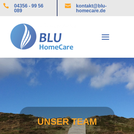


04356 - 99 56
kontakt@blu-
089
homecare.de
UNSER TEAM