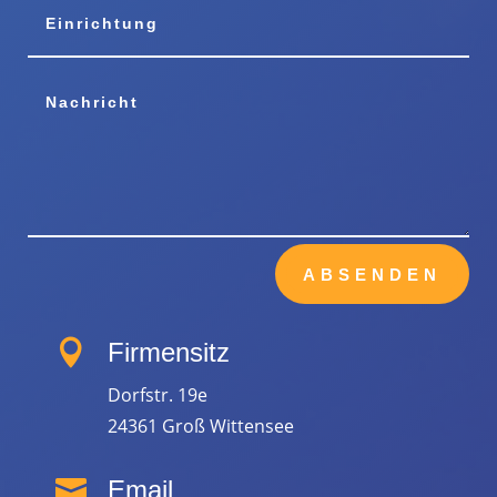
ABSENDEN

Firmensitz
Dorfstr. 19e
24361 Groß Wittensee

Email